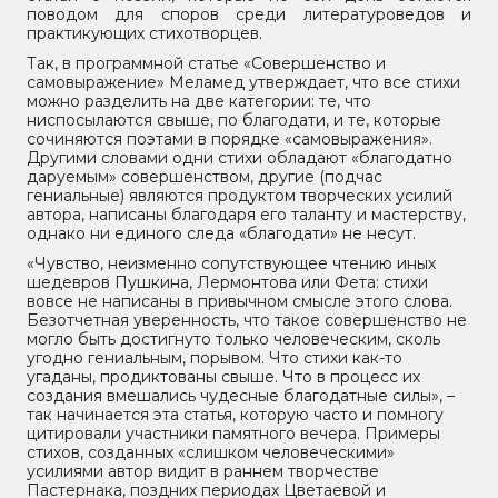
поводом для споров среди литературоведов и
практикующих стихотворцев.
Так, в программной статье «Совершенство и
самовыражение» Меламед утверждает, что все стихи
можно разделить на две категории: те, что
ниспосылаются свыше, по благодати, и те, которые
сочиняются поэтами в порядке «самовыражения».
Другими словами одни стихи обладают «благодатно
даруемым» совершенством, другие (подчас
гениальные) являются продуктом творческих усилий
автора, написаны благодаря его таланту и мастерству,
однако ни единого следа «благодати» не несут.
«Чувство, неизменно сопутствующее чтению иных
шедевров Пушкина, Лермонтова или Фета: стихи
вовсе не написаны в привычном смысле этого слова.
Безотчетная уверенность, что такое совершенство не
могло быть достигнуто только человеческим, сколь
угодно гениальным, порывом. Что стихи как-то
угаданы, продиктованы свыше. Что в процесс их
создания вмешались чудесные благодатные силы», –
так начинается эта статья, которую часто и помногу
цитировали участники памятного вечера. Примеры
стихов, созданных «слишком человеческими»
усилиями автор видит в раннем творчестве
Пастернака, поздних периодах Цветаевой и