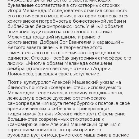
множество цитат из Ветхого завета, имеющих
буквальные соответствия в стихотворных строках
Игоря Меламеда. Исследователь отметил сложность
его поэтического мышления, в котором совмещаются
христианская потребность в божественной любви и
библейская бескомпромиссность. Учёный обратил
внимание аудитории на сплетённость в стихах
Меламеда традиций иудаизма и раннего
христианства. Добрый Бог Евангелия и карающий –
Ветхого завета явлены в творчестве этого
замечательного поэта в неслиянно-нераздельном
единстве. Отсюда – особая внутренняя атмосфера его
лирики. «Многие образы Меламеда освещены
рембрандтовским светом», – отметил Андрей
Ломоносов, завершая своё выступление.
Поэт и культуролог Алексей Машевский указал на
близость понятия «совершенство», используемого
Меламедом-теоретиком, к термину «подлинность»,
лежащему в основе духовно-эстетического
самоопределения круга петербургских поэтов, в своё
время заявивших о себе как о приверженцах
«идентизма» (от английского «identity»). Стремление
большинства современных стихотворцев к
«самовыражению» Алексей Машевский сравнил с
«критерием новизны», которым привычно
руководствуется модернистское мышление в оценке