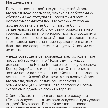
Мандельштама.
Рискованность подобных утверждений Игорь
Меламед ясно осознавал, однако от собственных
убеждений не отступался. Говорить и писать о
боговдохновенности лучших русских стихов на
исходе XX века он не боялся, как не боялся
свидетельствовать об отсутствии божественного
совершенства во многих известных произведениях
лучших поэтов этого века. И – констатировать, что с
торжеством принципа «самовыражения» в стихах
благодатное совершенство из русской поэзии стало
исчезать.
А ведь совершенное произведение, исполненное
небесной гармонии, по Меламеду – «лучшее
доказательство Бытия Божьего, нежели у Ансельма
Кентерберийского или Декарта». Отношение к
поэзии почти как к священнодействию, несомненно,
оставило свой особый отпечаток на лирике Игоря
Меламеда, полной религиозных аллюзий и
реминисценций. «Поэзия – это разговор с Богом», –
сказал он в одном из своих интервью.
О библейских началах в его поэтике рассуждал в
«Сетях» искусствовед, историк искусства, культуролог
Андрей Ломоносов. В своей лекции он привел