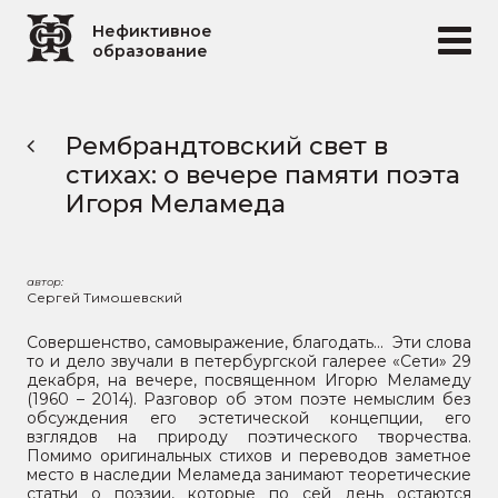
Перейти к основному содержанию
Нефиктивное
образование
Рембрандтовский свет в
стихах: о вечере памяти поэта
Игоря Меламеда
автор:
Сергей Тимошевский
Совершенство, самовыражение, благодать... Эти слова
то и дело звучали в петербургской галерее «Сети» 29
декабря, на вечере, посвященном Игорю Меламеду
(1960 – 2014). Разговор об этом поэте немыслим без
обсуждения его эстетической концепции, его
взглядов на природу поэтического творчества.
Помимо оригинальных стихов и переводов заметное
место в наследии Меламеда занимают теоретические
статьи о поэзии, которые по сей день остаются