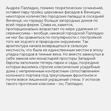
Андреа Палладио, помимо теоретических сочинений,
оставил пару-тройку церковных фасадов в Венеции,
некоторое количество городских палаццо в соседней
Виченце, но гораздо больше загородных домов по
всей терра-ферме. Слава их, кажется,
пропорционально возрастает по мере удаления от
серениссимы – вообще, никакой городской Палладио
не мог бы сравниться по популярности с постройкой
того же зодчего в природном окружении. Так
архитектура начала возвращаться в сельскую
местность, что была ее единственным местом в эпоху
упадка городов в темные века. Но вместо замкнутых в
себе замков или монастырей просторы Западной
Европы заполнили теперь парки и сады, посредине
которых высились строгие классические усадебные
дома с непременным контрастным сопоставлением
колонного портика под треугольным фронтоном и
почти вовсе лишенной украшений стены. У истоков
такого прочтения классики – он, Палладио.