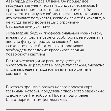
Авангарда 20-х годов XX века. Он прошёл все
заблуждения ученичества и фондовских заказов. И
пришел к пониманию, что язык живописи любит
плоскость и полную свободу поведения материала и
что результат получается, когда он сам тебя находит, а
не когда ты его добываешь с огромными
бесполезными усилиями.
Лиза Мария, будучи профессиональным музыкантом,
внезапно открыла в себе способность реагировать на
цвет, на фактуру краски, на сложнейшее
психологическое богатство, которое может
возбуждать поведение красочного слоя на
поверхности картины.
В этой экспозиции на равных существует
многоопытный результат и результат свежий, внезапно
открытый, ещё не подвергнутый многократным
сомнениям.
Выставка прошла в рамках нового проекта «Арт-
гостиная», который представил творчество еврейских
художников Петербурга. Проект подготовлен
благотворительным фондом «Ева».