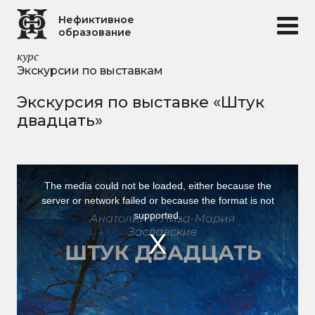
Перейти к основному содержанию
Нефиктивное
образование
курс
Экскурсии по выставкам
Экскурсия по выставке «Штук
двадцать»
This
is
The media could not be loaded, either because the
a
server or network failed or because the format is not
modal
supported.
window.